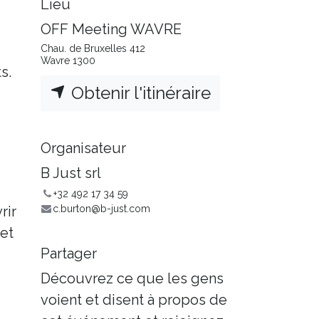
Lieu
OFF Meeting WAVRE
Chau. de Bruxelles 412
Wavre 1300
s.
Obtenir l'itinéraire
Organisateur
B Just srl
+32 492 17 34 59
rir
c.burton@b-just.com
 et
Partager
Découvrez ce que les gens
voient et disent à propos de