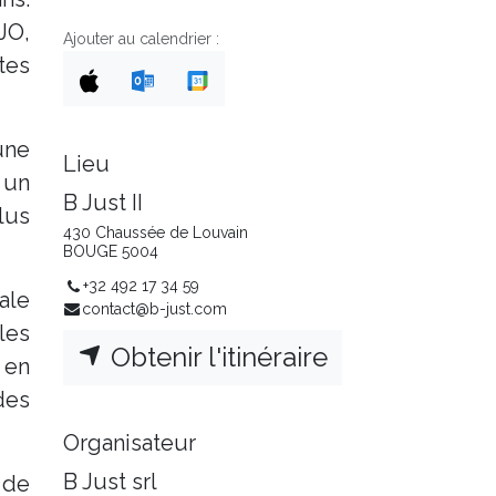
JO,
Ajouter au calendrier :
tes
une
Lieu
 un
B Just II
lus
430 Chaussée de Louvain
BOUGE 5004
+32 492 17 34 59
ale
contact@b-just.com
les
Obtenir l'itinéraire
 en
des
Organisateur
B Just srl
 de