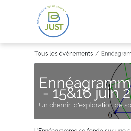
Se rendre au contenu
Tous les événements
Ennéagram
Ennéagramme
- 15&16 juin 
Un chemin d'exploration de so
L'Ennéagramme se fonde sur une sa