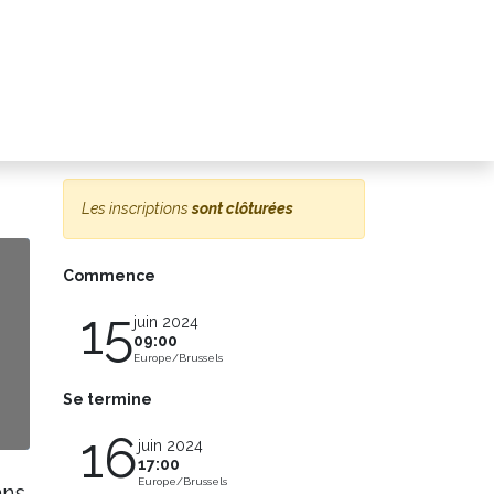
Contact
Les inscriptions
sont clôturées
Commence
15
juin 2024
09:00
Europe/Brussels
Se termine
16
juin 2024
17:00
Europe/Brussels
ns.