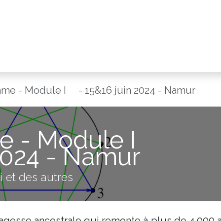
me - Module I - 15&16 juin 2024 - Namur
 - Module I
2024 - Namur
i et des autres
gesse ancestrale qui remonte à plus de 4.000 a